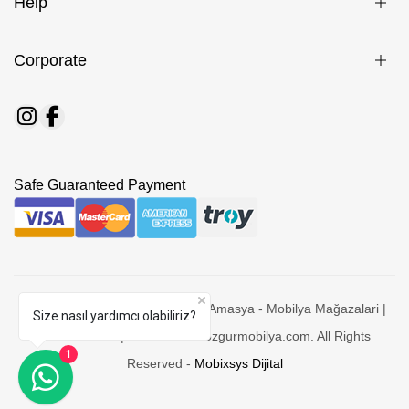
Help
Corporate
Safe Guaranteed Payment
© 2026 Özgür Mobilya Taşova - Amasya - Mobilya Mağazalari |
Size nasıl yardımcı olabiliriz?
Yatak Odaları |Yemek Odasi ozgurmobilya.com. All Rights
1
Reserved -
Mobixsys Dijital